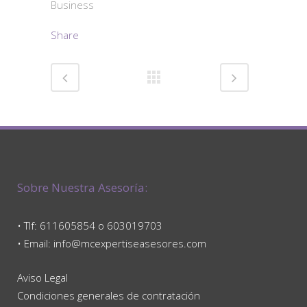
Business
Share
Sobre Nuestra Asesoría:
• Tlf: 611605854 o 603019703
• Email: info@mcexpertiseasesores.com
Aviso Legal
Condiciones generales de contratación