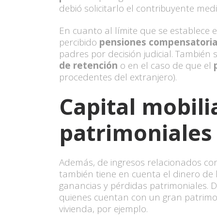
debió solicitarlo el contribuyente me
En cuanto al límite que se establece 
percibido
pensiones compensatori
padres por decisión judicial. También
de retención
o en el caso de que el
procedentes del extranjero).
Capital mobili
patrimoniales
Además, de ingresos relacionados con 
también tiene en cuenta el dinero de 
ganancias y pérdidas patrimoniales. De
quienes cuentan con un gran patrimon
vivienda, por ejemplo.