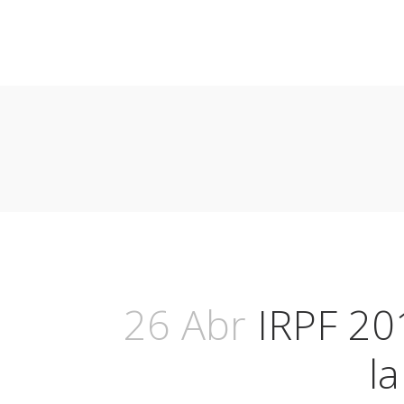
26 Abr
IRPF 201
l