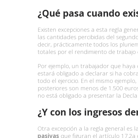
¿Qué pasa cuando exi
Existen excepciones a esta regla gen
las cantidades percibidas del segundo
decir, prácticamente todos los pluriem
totales por el rendimiento de trabaj
Por ejemplo, un trabajador que haya
estará obligado a declarar si ha cob
todo el ejercicio. En el mismo ejempl
posteriores son menos de 1.500 euros,
no está obligado a presentar la Decla
¿Y con los ingresos d
Otra excepción a la regla general es 
pasivas
que figuran el artículo 17.2