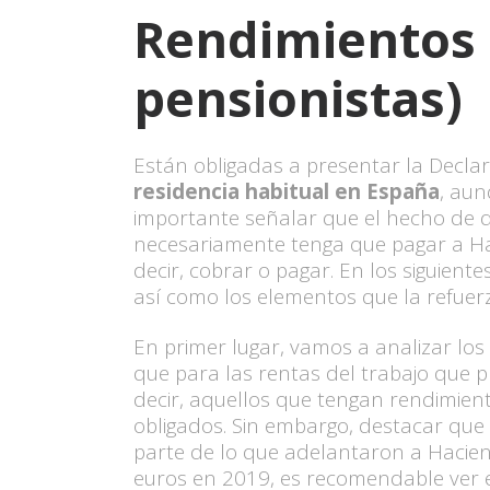
Rendimientos d
pensionistas)
Están obligadas a presentar la Decla
residencia habitual en España
, aun
importante señalar que el hecho de q
necesariamente tenga que pagar a Haci
decir, cobrar o pagar. En los siguien
así como los elementos que la refuer
En primer lugar, vamos a analizar lo
que para las rentas del trabajo que
decir, aquellos que tengan rendimien
obligados. Sin embargo, destacar que 
parte de lo que adelantaron a Hacien
euros en 2019, es recomendable ver el