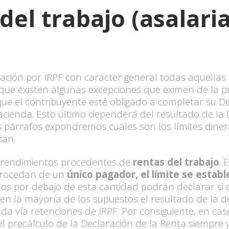
el trabajo (asalari
ración por IRPF con carácter general todas aquellas
que existen algunas excepciones que eximen de la pr
ue el contribuyente esté obligado a completar su De
enda. Esto último dependerá del resultado de la Dec
tes párrafos expondremos cuáles son los límites diner
zan.
s rendimientos procedentes de
rentas del trabajo
. 
 procedan de un
único pagador, el límite se estab
tos por debajo de esta cantidad podrán declarar si
en la mayoría de los supuestos el resultado de la d
da vía retenciones de IRPF. Por consiguiente, en c
 precálculo de la Declaración de la Renta siempre y 