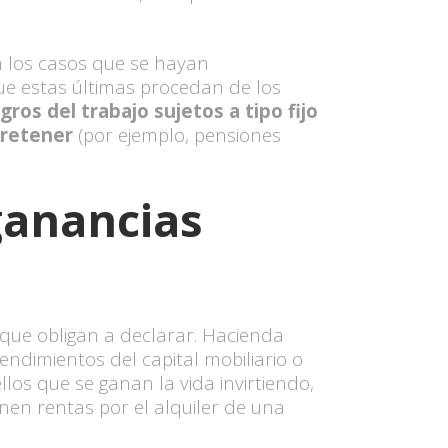
n los casos que se hayan
ue estas últimas procedan de los
ros del trabajo sujetos a tipo fijo
 retener
(por ejemplo, pensiones
 ganancias
 que obligan a declarar. Hacienda
endimientos del capital mobiliario o
los que se ganan la vida invirtiendo,
nen rentas por el alquiler de una