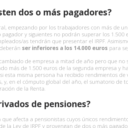
sten dos o más pagadores?
eral, empezando por los trabajadores con más de un
 pagador y siguientes no podrán superar los 1.500 e
pleados/as tendrán que presentar el IRPF. Asimismo, 
o deberán
ser inferiores a los 14.000 euros
para seg
 cambiado de empresa a mitad de año pero que no s
rado más de 1.500 euros de la segunda empresa y h
o, si esta misma persona ha recibido rendimientos de
 y, en el cómputo global del año, el sumatorio de tod
ración de la Renta.
erivados de pensiones?
la que afecta a pensionistas cuyos únicos rendimien
a de la Ley de IRPF y provengan de dos o más pagado