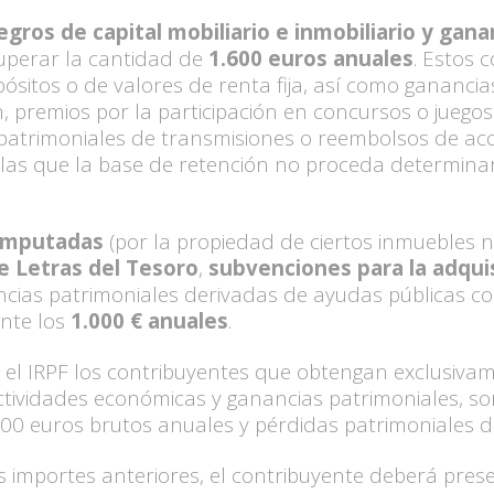
gros de capital mobiliario e inmobiliario y gan
uperar la cantidad de
1.600 euros anuales
. Estos 
pósitos o de valores de renta fija, así como gananc
, premios por la participación en concursos o juegos 
 patrimoniales de transmisiones o reembolsos de acc
n las que la base de retención no proceda determinar
 imputadas
(por la propiedad de ciertos inmuebles n
e Letras del Tesoro
,
subvenciones para la adqui
ias patrimoniales derivadas de ayudas públicas con e
nte los
1.000 € anuales
.
el IRPF los contribuyentes que obtengan exclusivam
e actividades económicas y ganancias patrimoniales, 
0 euros brutos anuales y pérdidas patrimoniales de 
s importes anteriores, el contribuyente deberá pres