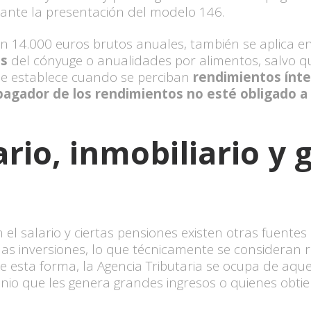
diante la presentación del modelo 146.
en 14.000 euros brutos anuales, también se aplica e
as
del cónyuge o anualidades por alimentos, salvo q
 se establece cuando se perciban
rendimientos ínteg
pagador de los rendimientos no esté obligado a
ario, inmobiliario y
el salario y ciertas pensiones existen otras fuentes
las inversiones, lo que técnicamente se consideran r
 esta forma, la Agencia Tributaria se ocupa de aquel
io que les genera grandes ingresos o quienes obtie